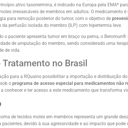
incípio ativo tasonermina, é indicado na Europa pela EMA* par
moles irressecáveis de membros em adultos. O medicamento é 
gia para remoção posterior do tumor, com o objetivo de
preveni
io da perfusão isolada do membro (ILP) com hipertermia leve.
o o paciente apresenta tumor em braço ou perna, o Beromun® 
idade de amputação do membro, sendo considerado uma terapi
e de vida.
 Tratamento no Brasil
ação para a RQuaino possibilitar a importação e distribuição 
 sob o
programa de acesso especial para medicamentos não r
s a conhecer e ter acesso a este medicamento que transforma vi
o
coma de tecidos moles em membros representa um grande desaf
 pacientes, devido à sua agressividade e ao impacto que pode 