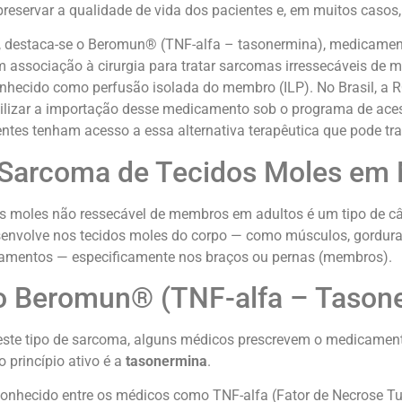
reservar a qualidade de vida dos pacientes e, em muitos casos
, destaca-se o Beromun® (TNF-alfa – tasonermina), medicame
m associação à cirurgia para tratar sarcomas irressecáveis de 
hecido como perfusão isolada do membro (ILP). No Brasil, a 
bilizar a importação desse medicamento sob o programa de aces
ntes tenham acesso a essa alternativa terapêutica que pode tr
 Sarcoma de Tecidos Moles e
s moles não ressecável de membros em adultos é um tipo de câ
senvolve nos tecidos moles do corpo — como músculos, gordura
igamentos — especificamente nos braços ou pernas (membros).
o Beromun® (TNF-alfa – Tason
este tipo de sarcoma, alguns médicos prescrevem o medicamen
o princípio ativo é a
tasonermina
.
nhecido entre os médicos como TNF-alfa (Fator de Necrose Tu