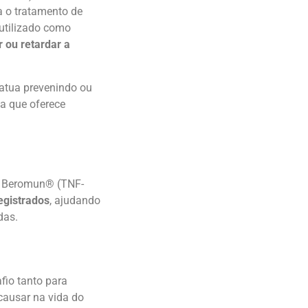
a o tratamento de
utilizado como
r ou retardar a
atua prevenindo ou
a que oferece
do Beromun® (TNF-
egistrados
, ajudando
das.
io tanto para
causar na vida do