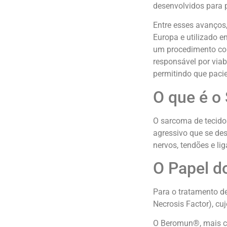
desenvolvidos para p
Entre esses avanços
Europa e utilizado e
um procedimento con
responsável por via
permitindo que pacie
O que é o
O sarcoma de tecido
agressivo que se de
nervos, tendões e l
O Papel d
Para o tratamento d
Necrosis Factor), cuj
O Beromun®, mais co