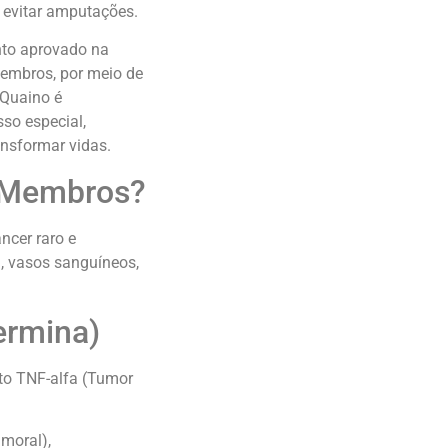
, evitar amputações.
nto aprovado na
membros, por meio de
RQuaino é
so especial,
ansformar vidas.
m Membros?
ncer raro e
, vasos sanguíneos,
ermina)
to TNF-alfa (Tumor
moral),