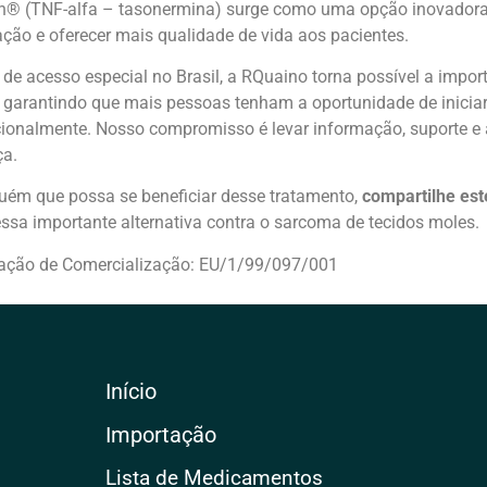
n® (TNF-alfa – tasonermina) surge como uma opção inovadora,
ção e oferecer mais qualidade de vida aos pacientes.
e acesso especial no Brasil, a RQuaino torna possível a import
garantindo que mais pessoas tenham a oportunidade de inicia
cionalmente. Nosso compromisso é levar informação, suporte e 
ça.
uém que possa se beneficiar desse tratamento,
compartilhe es
ssa importante alternativa contra o sarcoma de tecidos moles.
zação de Comercialização: EU/1/99/097/001
Início
Importação
Lista de Medicamentos