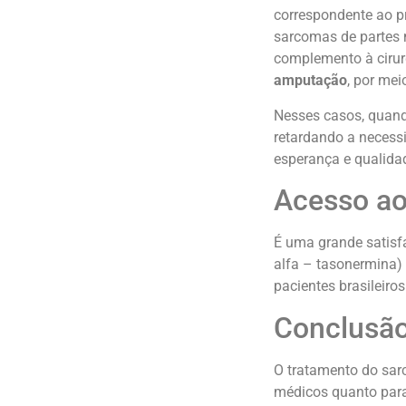
correspondente ao pr
sarcomas de partes 
complemento à cirur
amputação
, por me
Nesses casos, quand
retardando a necess
esperança e qualidad
Acesso ao
É uma grande satisf
alfa – tasonermina)
pacientes brasileiro
Conclusã
O tratamento do sar
médicos quanto para