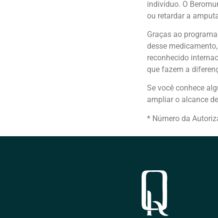
indivíduo. O Beromu
ou retardar a amputa
Graças ao programa d
desse medicamento, 
reconhecido interna
que fazem a diferen
Se você conhece alg
ampliar o alcance de
* Número da Autori